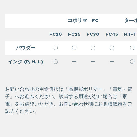
コポリマーFC
タ―
FC20
FC25
FC30
FC45
RT-T
パウダー
〇
〇
〇
〇
〇
インク (P, H, L)
〇
ー
ー
ー
〇
お問い合わせの用途選択は「高機能ポリマー」「電気・電
子」へお進みください。該当する用途がない場合は「家
電」をお選びいただき、お問い合わせ欄にお見積依頼をご
記入ください。