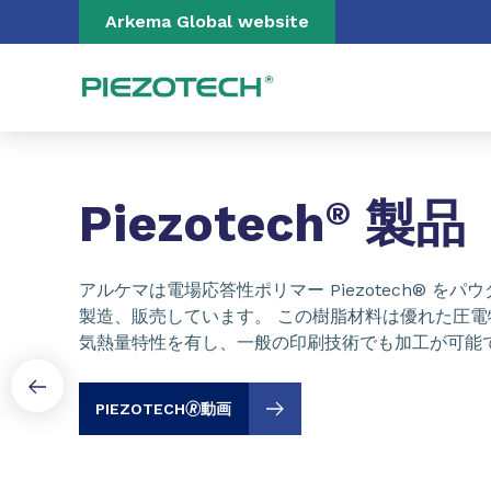
Go to content
Go to navigation
Go to search
Arkema Global website
Slide 1 of 3
Piezotech
®
製品
アルケマは電場応答性ポリマー Piezotech® を
製造、販売しています。 この樹脂材料は優れた圧
気熱量特性を有し、一般の印刷技術でも加工が可能
PIEZOTECH🄬動画