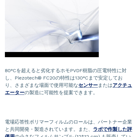
80°Cを超えると劣化するホモPVDF樹脂の圧電特性に対
し、Piezotech® FC20の特性は130°Cまで安定してお
り、さまざまな場面で使用可能な
センサー
または
アクチュ
エーター
の製造に可能性を提案できます。
電場応答性ポリマーフィルムのロールは、パートナー企業
と共同開発・製造されています。また、
ラボで作製した評
価用
の小さなフィルムサンプル (12*12 cm) も販売してい