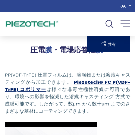
Go to content
Go to navigation
Go to search
JA
共有
圧電
膜
・電場応答性
膜
PP(VDF-TrFE) 圧電フィルムは、溶融物または溶液キャス
ティングから加工できます。
Piezotech® FC P(VDF-
TrFE) コポリマー
は様々な非毒性極性溶媒に可溶であ
り、環境への影響を軽減した溶媒キャスティング 方式で
成膜可能です。したがって、数μm から数十μm までのさ
まざまな基材にコーティングできます。