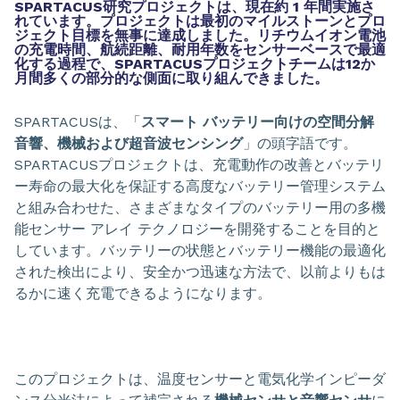
SPARTACUS研究プロジェクトは、現在約 1 年間実施さ
れています。プロジェクトは最初のマイルストーンとプロ
ジェクト目標を無事に達成しました。リチウムイオン電池
の充電時間、航続距離、耐用年数をセンサーベースで最適
化する過程で、SPARTACUSプロジェクトチームは12か
月間多くの部分的な側面に取り組んできました。
SPARTACUSは、「
スマート バッテリー向けの空間分解
音響、機械および超音波センシング
」の頭字語です。
SPARTACUSプロジェクトは、充電動作の改善とバッテリ
ー寿命の最大化を保証する高度なバッテリー管理システム
と組み合わせた、さまざまなタイプのバッテリー用の多機
能センサー アレイ テクノロジーを開発することを目的と
しています。バッテリーの状態とバッテリー機能の最適化
された検出により、安全かつ迅速な方法で、以前よりもは
るかに速く充電できるようになります。
このプロジェクトは、温度センサーと電気化学インピーダ